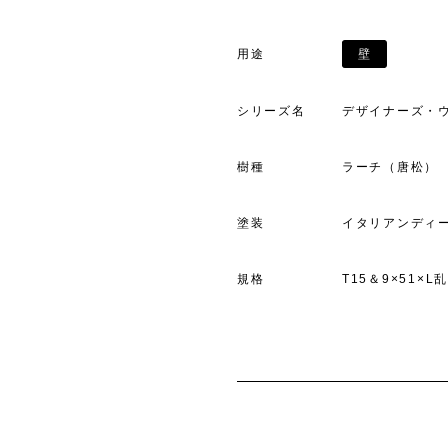
用途
壁
シリーズ名
デザイナーズ・
樹種
ラーチ（唐松）
塗装
イタリアンディ
規格
T15＆9×51×L