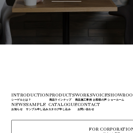
INTRODUCTION
PRODUCTS
WORKS
VOICE
SHOWRO
シーゲルとは？
商品ラインナップ
商品施工事例
お客様の声
ショールーム
NEWS
SAMPLE
CATALOGUE
CONTACT
お知らせ
サンプル申し込み
カタログ申し込み
お問い合わせ
FOR CORPORATIO