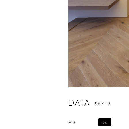
DATA
商品データ
用途
床