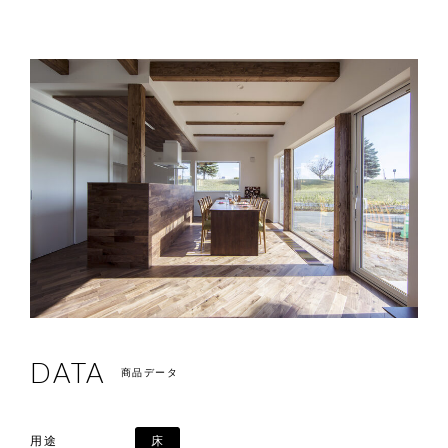
DATA
商品データ
用途
床