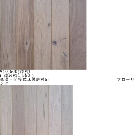
¥10,500
(税別)
(
税込
¥11,550 )
低温・間接式床暖房対応 フローリ
ング