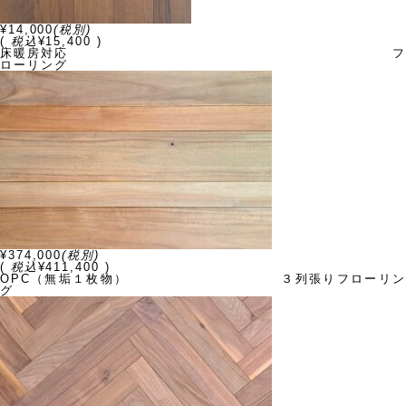
¥14,000
(税別)
(
税込
¥15,400 )
床暖房対応 フ
ローリング
¥374,000
(税別)
(
税込
¥411,400 )
OPC（無垢１枚物） ３列張りフローリン
グ