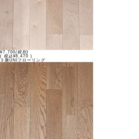
¥7,700
(税別)
(
税込
¥8,470 )
３層UNIフローリング