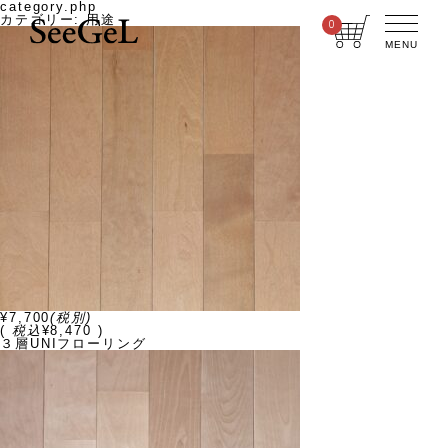
category.php
カテゴリー:
用途
0
MENU
¥7,700
(税別)
(
税込
¥8,470 )
３層UNIフローリング