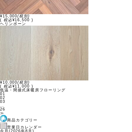
¥15,000
(税別)
(
税込
¥16,500 )
ヘリンボーン
¥10,000
(税別)
(
税込
¥11,000 )
低温・間接式床暖房フローリング
01
02
03
…
26
≫
商品カテゴリー
営業日カレンダー
今月(2026年8月)