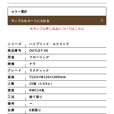
サンプルをカートに入れる
※サンプル申し込みについてはこちら
シリーズ
ハイブリッド・エクストラ
商品番号
OUTLET-08
用途
フローリング
樹種
ナラ
グレード
ラスティック
規格
T12/2×W120×L909mm
入数
15枚（1.64㎡）
塗装
RMC14色
工法
捨て張り
備考
ー
在庫
8束限り