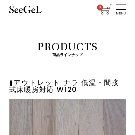
0
MENU
PRODUCTS
商品ラインナップ
▮アウトレット ナラ 低温・間接
式床暖房対応 W120