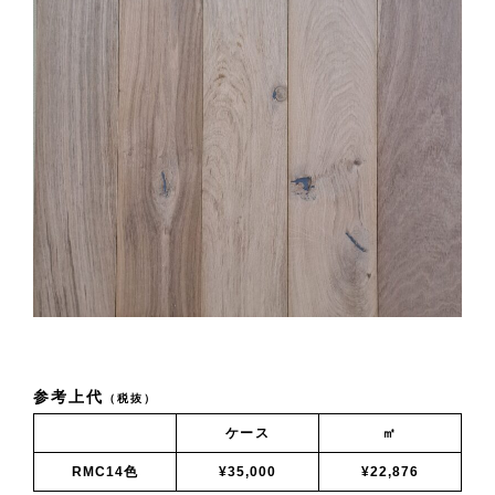
参考上代
（税抜）
ケース
㎡
RMC14色
¥35,000
¥22,876