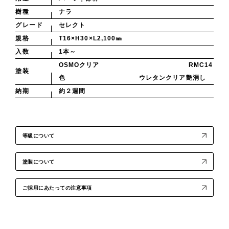
樹種
ナラ
グレード
セレクト
規格
T16×H30×L2,100㎜
入数
1本～
OSMOクリア RMC14
塗装
色 ウレタンクリア艶消し
納期
約２週間
等級について
塗装について
ご採用にあたっての注意事項