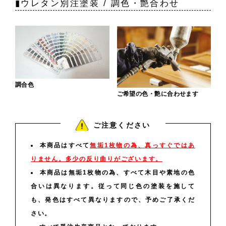
▮ウレタン別注塗装 / 調色・艶合わせ
調合色
ご希望の色・艶に合わせます
ご注意ください
本商品はすべて
無垢1枚物の為、真っすぐではあ
りません。多少の反り曲りがございます。
本商品は無垢1枚物の為、すべて木目や素地の色
合いは異なります。従って同じ色の塗装を施して
も、発色はすべて異なりますので、予めご了承くだ
さい。