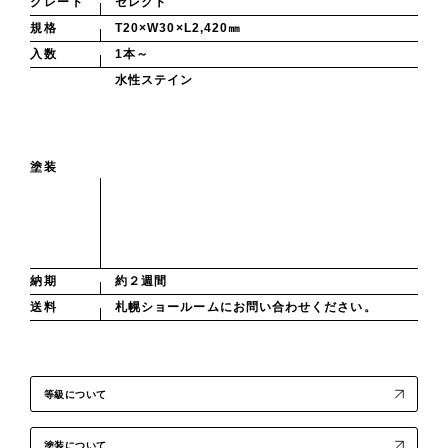
グレード
セレクト
規格
T20×W30×L2,420㎜
入数
1本～
水性ステイン
塗装
納期
約２週間
送料
札幌ショールームにお問い合わせください。
等級について
塗装について