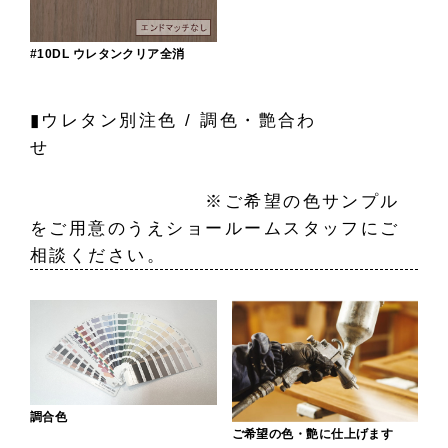
#10DL ウレタンクリア全消
▮ウレタン別注色 / 調色・艶合わ
せ
※ご希望の色サンプル
をご用意のうえショールームスタッフにご
相談ください。
調合色
ご希望の色・艶に仕上げます