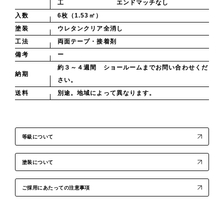
工 エンドマッチなし
入数
6枚（1.53㎡）
塗装
ウレタンクリア全消し
工法
両面テープ・接着剤
備考
ー
約３～４週間 ショールームまでお問い合わせくだ
納期
さい。
送料
別途。地域によって異なります。
等級について
塗装について
ご採用にあたっての注意事項