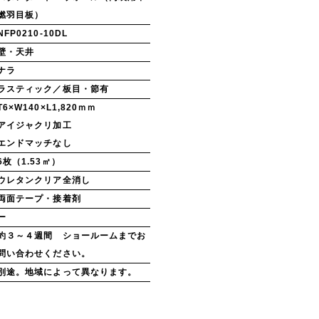
燃羽目板）
NFP0210-10DL
壁・天井
ナラ
ラスティック／板目・節有
T6×W140×L1,820ｍｍ
アイジャクリ加工
エンドマッチなし
6枚（1.53㎡）
ウレタンクリア全消し
両面テープ・接着剤
ー
約３～４週間 ショールームまでお
問い合わせください。
別途。地域によって異なります。