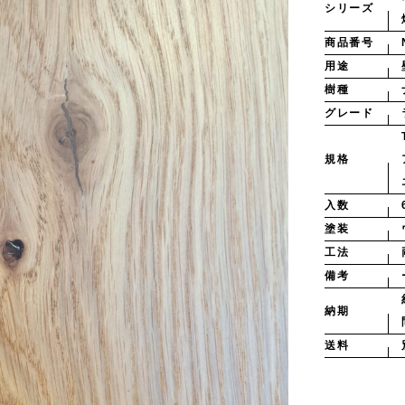
シリーズ
商品番号
用途
樹種
グレード
規格
入数
塗装
工法
備考
納期
送料