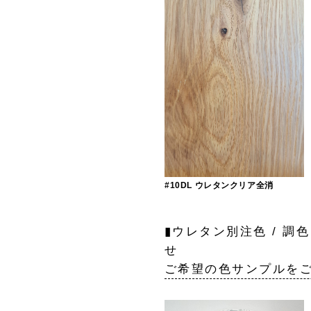
#10DL ウレタンクリア全消
▮ウレタン別注色 / 調
ご希望の色サンプルを