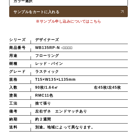
サンプルをカートに入れる
※サンプル申し込みについてはこちら
シリーズ
デザイナーズ
商品番号
WB135RP-N -□□□□
用途
フローリング
樹種
レッド・パイン
グレード
ラスティック
規格
T15×W135×L135mm
入数
90枚/1.64㎡ 右45枚/左45枚
塗装
RMC11色
工法
捨て張り
備考
左右ザネ エンドマッチあり
納期
約２週間
送料
別途。地域によって異なります。