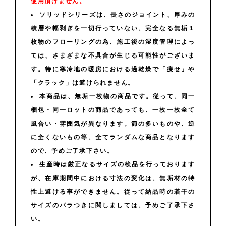
使用頂けません。
ソリッドシリーズは、長さのジョイント、厚みの
積層や幅剥ぎを一切行っていない、完全なる無垢１
枚物のフローリングの為、施工後の湿度管理によっ
ては、さまざまな不具合が生じる可能性がございま
す。特に寒冷地の暖房における過乾燥で「痩せ」や
「クラック」は避けられません。
本商品は、無垢一枚物の商品です。従って、同一
梱包・同一ロットの商品であっても、一枚一枚全て
風合い・雰囲気が異なります。節の多いものや、逆
に全くないもの等、全てランダムな商品となります
ので、予めご了承下さい。
生産時は厳正なるサイズの検品を行っております
が、在庫期間中における寸法の変化は、無垢材の特
性上避ける事ができません。従って納品時の若干の
サイズのパラつきに関しましては、予めご了承下さ
い。