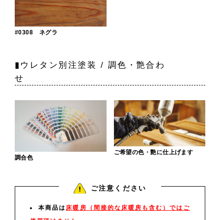
#0308 ネグラ
▮ウレタン別注塗装 / 調色・艶合わ
せ
ご希望の色・艶に仕上げます
調合色
ご注意ください
本商品は
床暖房（間接的な床暖房も含む）ではご