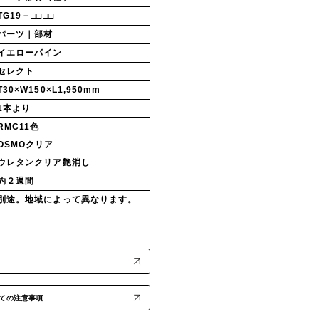
TG19－□□□□
パーツ｜部材
イエローパイン
セレクト
T30×W150×L1,950mm
1本より
RMC11色
OSMOクリア
ウレタンクリア艶消し
約２週間
別途。地域によって異なります。
ての注意事項