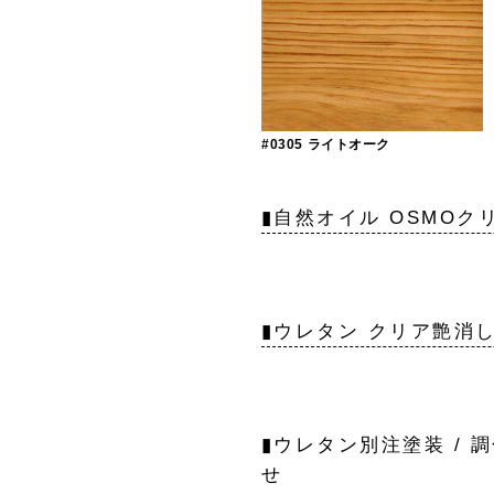
#0305 ライトオーク
▮自然オイル OSMO
▮ウレタン クリア艶消
▮ウレタン別注塗装 / 