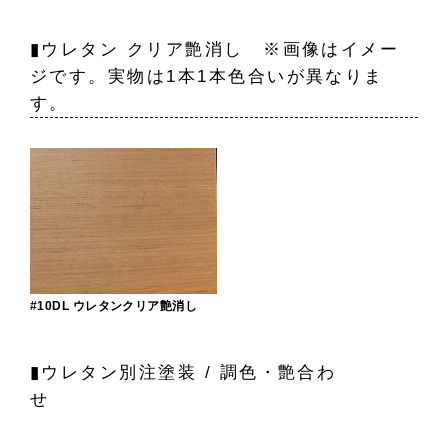
▮ウレタン クリア艶消し ※画像はイメー
ジです。実物は1本1本色合いが異なりま
す。
#10DL ウレタンクリア艶消し
▮ウレタン別注塗装 / 調色・艶合わ
せ