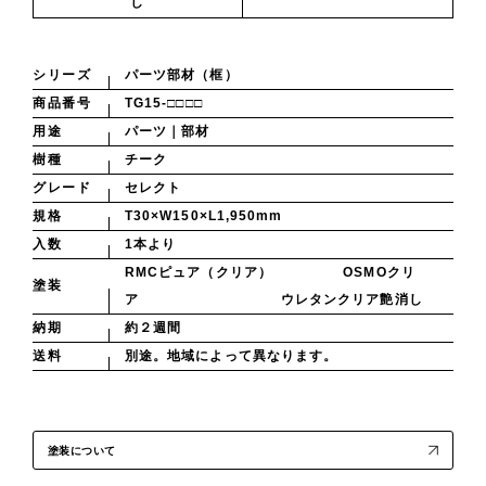
し
シリーズ
パーツ部材（框）
商品番号
TG15-□□□□
用途
パーツ｜部材
樹種
チーク
グレード
セレクト
規格
T30×W150×L1,950mm
入数
1本より
RMCピュア（クリア） OSMOクリ
塗装
ア ウレタンクリア艶消し
納期
約２週間
送料
別途。地域によって異なります。
塗装について