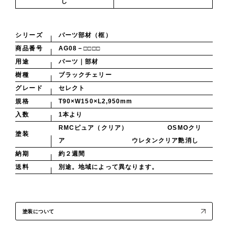
し
シリーズ
パーツ部材（框）
商品番号
AG08－□□□□
用途
パーツ｜部材
樹種
ブラックチェリー
グレード
セレクト
規格
T90×W150×L2,950mm
入数
1本より
RMCピュア（クリア） OSMOクリ
塗装
ア ウレタンクリア艶消し
納期
約２週間
送料
別途。地域によって異なります。
塗装について