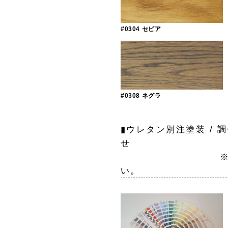
#0304 セピア
#0308 ネグラ
▮ウレタン別注塗装 / 
※ご希望の色サン
い。