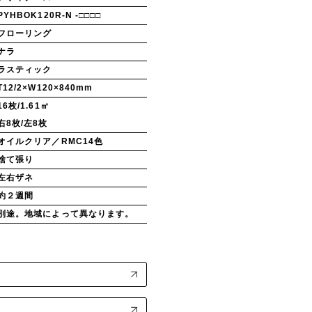
PYHBOK120R-N -□□□□
フローリング
ナラ
ラスティック
T12/2×W120×840mm
16枚/1.61㎡
右8枚/左8枚
オイルクリア／RMC14色
捨て張り
左右ザネ
約２週間
別途。地域によって異なります。