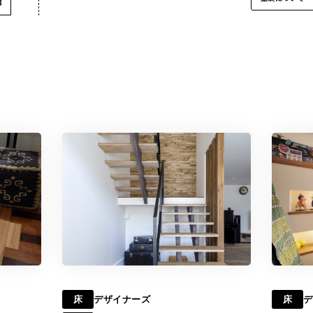
3
床
デザイナーズ
床
デ