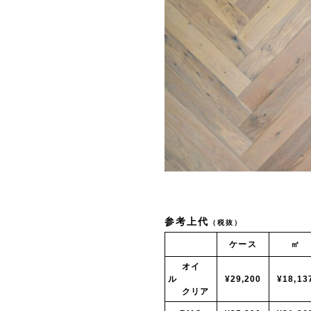
参考上代
（税抜）
ケース
㎡
オイ
ル
¥29,200
¥18,13
クリア