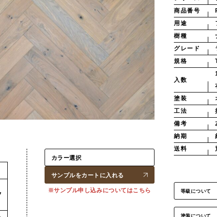
商品番号
用途
樹種
グレード
規格
入数
塗装
工法
備考
納期
送料
サンプルをカートに入れる
※サンプル申し込みについてはこちら
等級について
7
塗装について