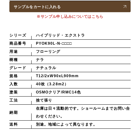
サンプルをカートに入れる
※サンプル申し込みについてはこちら
シリーズ
ハイブリッド・エクストラ
商品番号
PYOK90L-N-□□□□
用途
フローリング
樹種
ナラ
グレード
ナチュラル
規格
T12/2xW90xL909mm
入数
40枚（3.28m2）
塗装
OSMOクリア/RMC14色
工法
捨て張り
在庫は日々流動的です。ショールームまでお問い合
納期
わせください。
送料
別途。地域によって異なります。