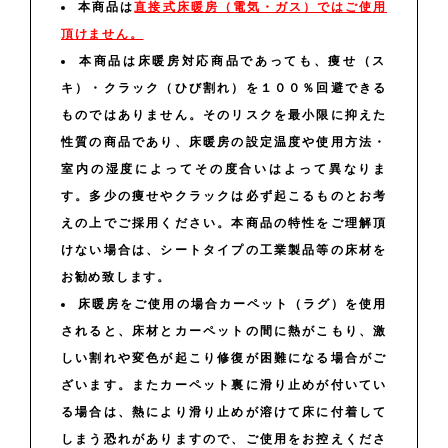
本商品は
直接式床暖房（電気・ガス）ではご使用
頂けません。
本商品は床暖房対応商品であっても、痩せ（ス
キ）・クラック（ひび割れ）を１００％回避できる
ものではありません。そのリスクを最小限に抑えた
性質の商品であり、床暖房の設定温度や使用方法・
室内の湿度によってその度合いはよって異なりま
す。多少の痩せやクラックは必ず起こるものとお考
えの上でご採用ください。本商品の特性をご理解頂
けない場合は、シートタイプの工業製品等の床材を
お勧め致します。
床暖房をご使用の場合カーペット（ラグ）を使用
されると、床材とカーペットの間に熱がこもり、激
しい割れや変色が起こり修復が困難になる場合がご
ざいます。またカーペット裏に滑り止めが付いてい
る場合は、熱により滑り止めが溶けて床に付着して
しまう恐れがありますので、ご使用をお控えくださ