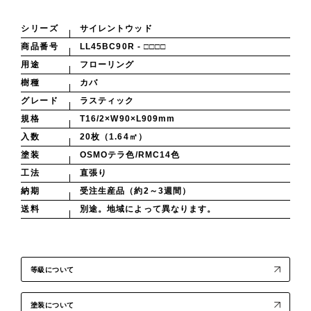
シリーズ
サイレントウッド
商品番号
LL45BC90R - □□□□
用途
フローリング
樹種
カバ
グレード
ラスティック
規格
T16/2×W90×L909mm
入数
20枚（1.64㎡）
塗装
OSMOテラ色/RMC14色
工法
直張り
納期
受注生産品（約2～3週間）
送料
別途。地域によって異なります。
等級について
塗装について