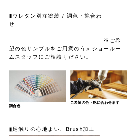
▮ウレタン別注塗装 / 調色・艶合わ
せ
※ご希
望の色サンプルをご用意のうえショールー
ムスタッフにご相談ください。
ご希望の色・艶に合わせます
調合色
▮足触りの心地よい、Brush加工