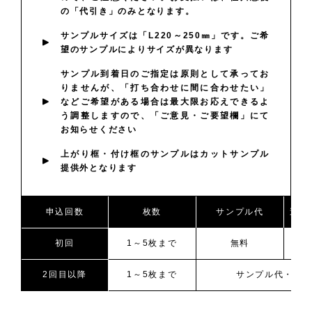
の「代引き」のみとなります。
サンプルサイズは「L220～250㎜」です。ご希
望のサンプルによりサイズが異なります
サンプル到着日のご指定は原則として承ってお
りませんが、「打ち合わせに間に合わせたい」
などご希望がある場合は最大限お応えできるよ
う調整しますので、「ご意見・ご要望欄」にて
お知らせください
上がり框・付け框のサンプルはカットサンプル
提供外となります
申込回数
枚数
サンプル代
送料
初回
1～5枚まで
無料
2回目以降
1～5枚まで
サンプル代・送